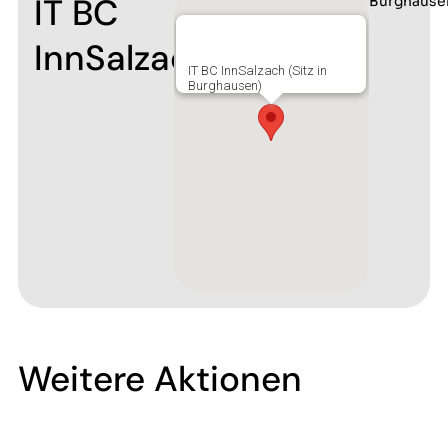
IT BC
Burghause
InnSalzach
IT BC InnSalzach (Sitz in
Burghausen)
Weitere Aktionen