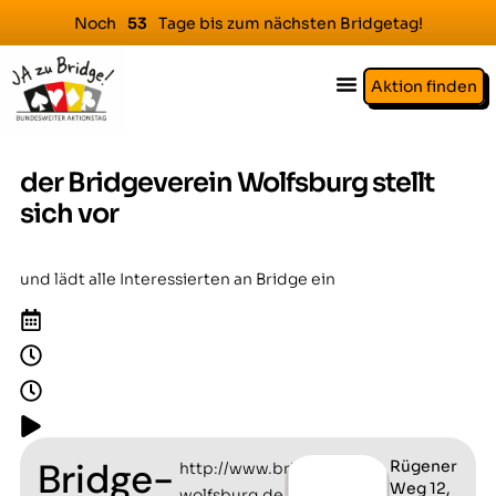
Noch
Tage bis zum nächsten Bridgetag!
5
3
Aktion finden
der Bridgeverein Wolfsburg stellt
sich vor
und lädt alle Interessierten an Bridge ein
Bridge-
Rügener
http://www.bridgeverein-
Weg 12,
wolfsburg.de