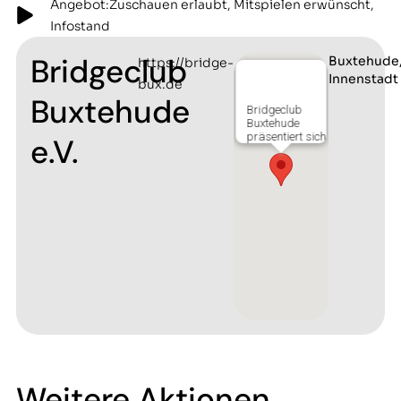
Angebot:Zuschauen erlaubt, Mitspielen erwünscht,
Infostand
Bridgeclub
Buxtehude
https://bridge-
Innenstadt
bux.de
Buxtehude
Bridgeclub
Buxtehude
präsentiert sich
e.V.
Weitere Aktionen