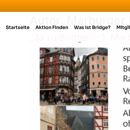
Autor:
Marburger 
Startseite
Aktion Finden
Was Ist Bridge?
Mitgl
„Ja zu Bridge“ – 1. Ma