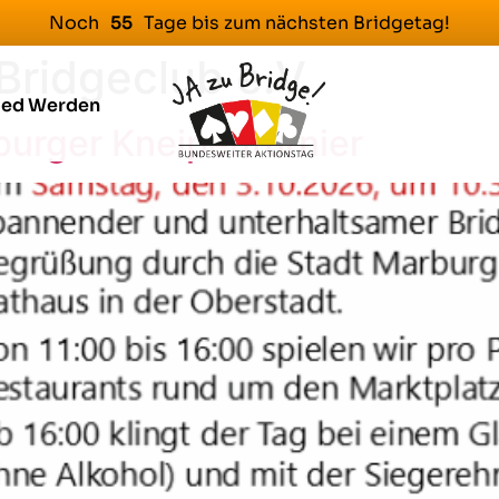
Noch
Tage bis zum nächsten Bridgetag!
5
5
Bridgeclub e.V.
ied Werden
rburger Kneipenturnier