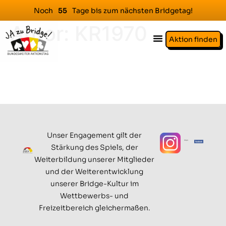
Noch
Tage bis zum nächsten Bridgetag!
5
5
Autor:
KR1970
Aktion finden
Unser Engagement gilt der
Stärkung des Spiels, der
Weiterbildung unserer Mitglieder
und der Weiterentwicklung
unserer Bridge-Kultur im
Wettbewerbs- und
Freizeitbereich gleichermaßen.