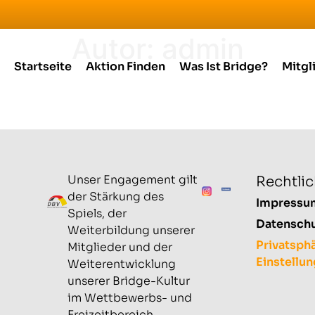
Autor:
admin
Startseite
Aktion Finden
Was Ist Bridge?
Mitgl
Unser Engagement gilt
Rechtli
der Stärkung des
Impressu
Spiels, der
Datensch
Weiterbildung unserer
Privatsph
Mitglieder und der
Einstellu
Weiterentwicklung
unserer Bridge-Kultur
im Wettbewerbs- und
Freizeitbereich