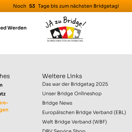
Noch
Tage bis zum nächsten Bridgetag!
5
3
ied Werden
ches
Weitere Links
Das war der Bridgetag 2025
m
Unser Bridge Onlineshop
utz
äre-
Bridge News
ngen
Europäischen Bridge Verband (EBL)
Welt Bridge Verband (WBF)
DBV Service Shop