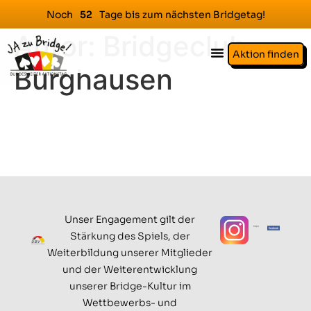
Noch
Tage bis zum nächsten Bridgetag!
5
2
Autor:
Bridgeclub
Aktion finden
Burghausen
Unser Engagement gilt der
Stärkung des Spiels, der
Weiterbildung unserer Mitglieder
und der Weiterentwicklung
unserer Bridge-Kultur im
Wettbewerbs- und